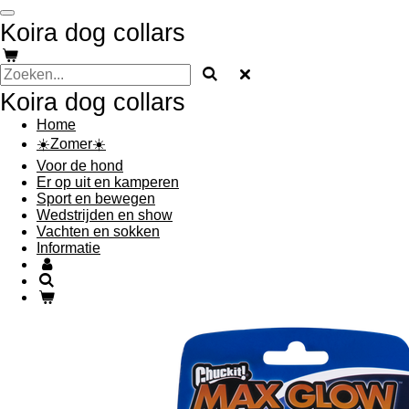
Ga
Koira dog collars
direct
naar
de
hoofdinhoud
Koira dog collars
Home
☀️Zomer☀️
Voor de hond
Er op uit en kamperen
Sport en bewegen
Wedstrijden en show
Vachten en sokken
Informatie