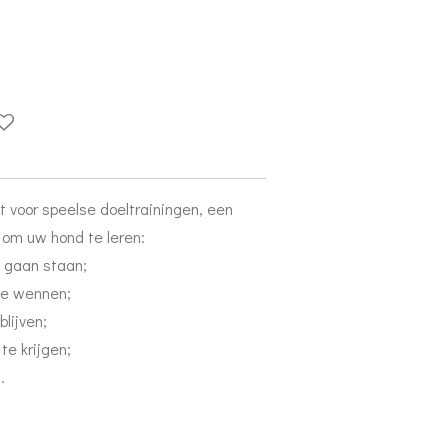
t voor speelse doeltrainingen, een
 om uw hond te leren:
 gaan staan;
te wennen;
blijven;
te krijgen;
.