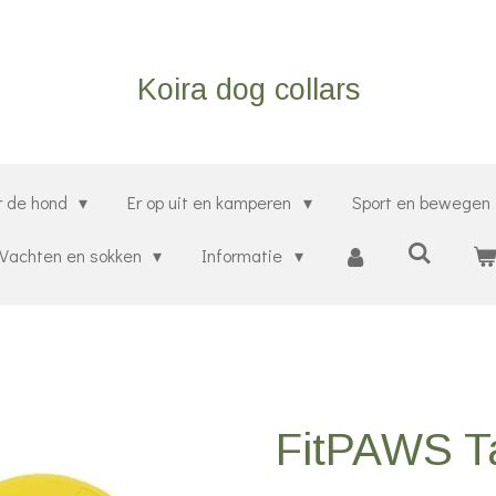
Koira dog collars
r de hond
Er op uit en kamperen
Sport en bewegen
Vachten en sokken
Informatie
FitPAWS Ta