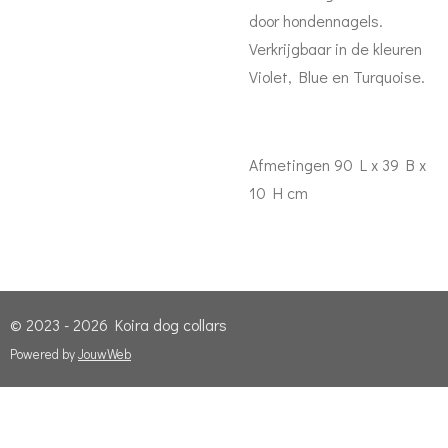
door hondennagels.
Verkrijgbaar in de kleuren
Violet, Blue en Turquoise.
Afmetingen 90 L x 39 B x
10 H cm
© 2023 - 2026 Koira dog collars
Powered by
JouwWeb