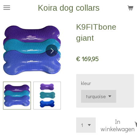
Koira dog collars
Ga
direct
naar
K9FITbone
de
giant
hoofdinhoud
€ 169,95
kleur
In
winkelwagen