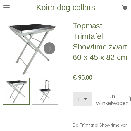
Koira dog collars
Ga
direct
naar
Topmast
de
Trimtafel
hoofdinhoud
Showtime zwart
60 x 45 x 82 cm
€ 95,00
In
winkelwagen
De Trimtafel Showtime van