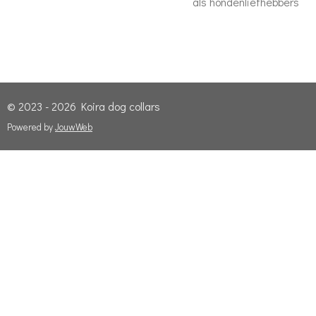
als hondenliefhebbers
© 2023 - 2026 Koira dog collars
Powered by
JouwWeb