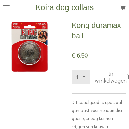
Koira dog collars
Ga
direct
naar
Kong duramax
de
ball
hoofdinhoud
€ 6,50
In
winkelwagen
Dit speelgoed is speciaal
gemaakt voor honden die
geen genoeg kunnen
krijgen van kauwen.