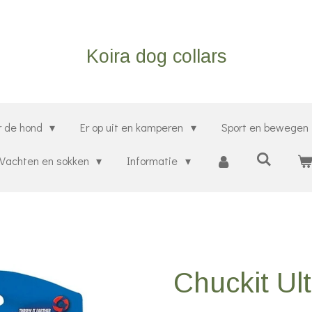
Koira dog collars
r de hond
Er op uit en kamperen
Sport en bewegen
Vachten en sokken
Informatie
Chuckit Ult