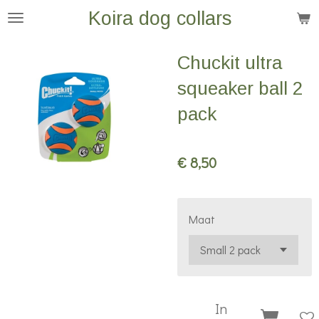
Koira dog collars
Ga
direct
naar
Chuckit ultra
de
squeaker ball 2
hoofdinhoud
pack
€ 8,50
Maat
In