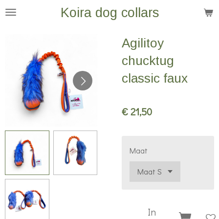
Koira dog collars
Ga
direct
naar
Agilitoy
de
chucktug
hoofdinhoud
classic faux
€ 21,50
Maat
In