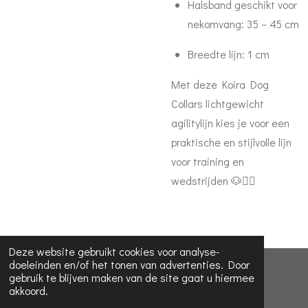
Halsband geschikt voor
nekomvang: 35 – 45 cm
Breedte lijn: 1 cm
Met deze Koira Dog
Collars lichtgewicht
agilitylijn kies je voor een
praktische en stijlvolle lijn
voor training en
wedstrijden 🐶🏃‍♀️
Deze website gebruikt cookies voor analyse-
doeleinden en/of het tonen van advertenties. Door
© 2023 - 2026 Koira dog collars
gebruik te blijven maken van de site gaat u hiermee
akkoord.
Powered by
JouwWeb