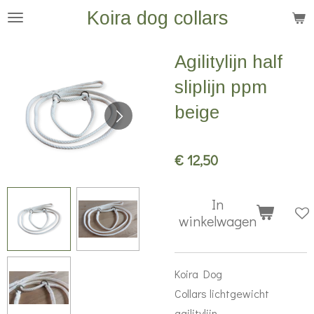
Koira dog collars
Ga
direct
naar
Agilitylijn half
de
sliplijn ppm
hoofdinhoud
beige
€ 12,50
In
winkelwagen
Koira Dog
Collars
lichtgewicht
agilitylijn