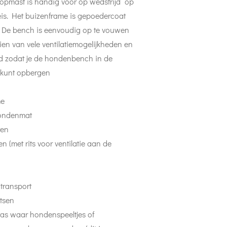
pmast is handig voor op wedstrijd op
is. Het buizenframe is gepoedercoat
d. De bench is eenvoudig op te vouwen
rzien van vele ventilatiemogelijkheden en
gd zodat je de hondenbench in de
 kunt opbergen
me
hondenmat
ten
n (met rits voor ventilatie aan de
transport
itsen
tas waar hondenspeeltjes of