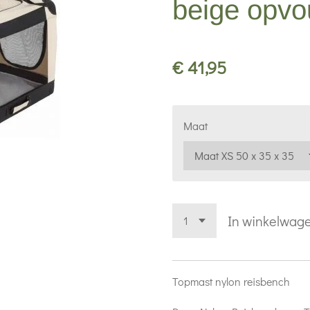
beige opv
€ 41,95
Maat
In winkelwag
Topmast nylon reisbench