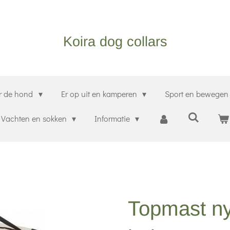
Koira dog collars
r de hond
Er op uit en kamperen
Sport en bewege
Vachten en sokken
Informatie
Topmast ny