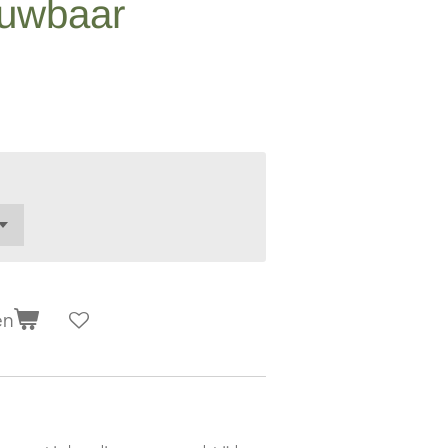
ouwbaar
en