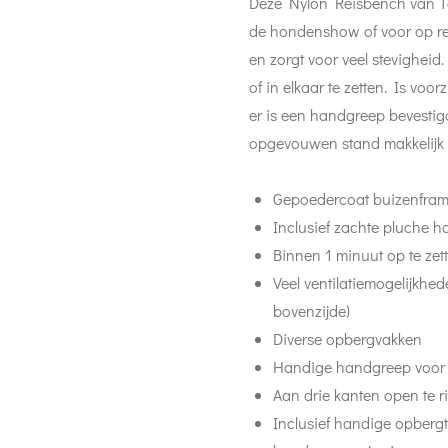
Deze Nylon Reisbench van To
de hondenshow of voor op re
en zorgt voor veel stevighei
of in elkaar te zetten. Is voo
er is een handgreep bevesti
opgevouwen stand makkelijk
Gepoedercoat buizenfra
Inclusief zachte pluche 
Binnen 1 minuut op te zet
Veel ventilatiemogelijkhede
bovenzijde)
Diverse opbergvakken
Handige handgreep voor 
Aan drie kanten open te r
Inclusief handige opberg