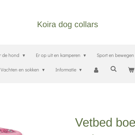
Koira dog collars
r de hond
Er op uit en kamperen
Sport en bewege
Vachten en sokken
Informatie
Vetbed boe