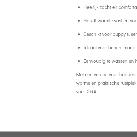
Heerlijk zacht en comforta
Houdt warmte vast en voer
Geschikt voor puppy’s, se
Ideaal voor bench, mand, 
Eenvoudig te wassen en h
Met een vetbed voor honden g
warme en praktische rustplek
voelt 🐶💤