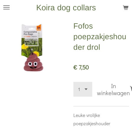
Koira dog collars
Ga
direct
naar
Fofos
de
poepzakjeshou
hoofdinhoud
der drol
€ 7,50
In
winkelwagen
Leuke vrolijke
poepzakjeshouder