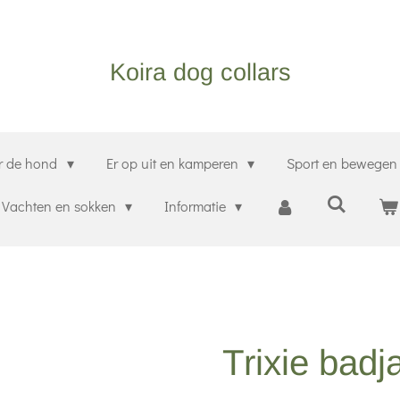
Koira dog collars
r de hond
Er op uit en kamperen
Sport en bewege
Vachten en sokken
Informatie
Trixie badj